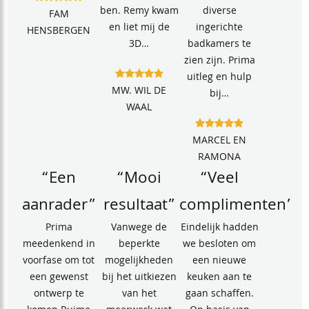
ben. Remy kwam
diverse
FAM
en liet mij de
ingerichte
HENSBERGEN
3D…
badkamers te
zien zijn. Prima
uitleg en hulp
MW. WIL DE
bij…
WAAL
MARCEL EN
RAMONA
“Een
“Mooi
“Veel
aanrader”
resultaat”
complimenten”
Prima
Vanwege de
Eindelijk hadden
meedenkend in
beperkte
we besloten om
voorfase om tot
mogelijkheden
een nieuwe
een gewenst
bij het uitkiezen
keuken aan te
ontwerp te
van het
gaan schaffen.