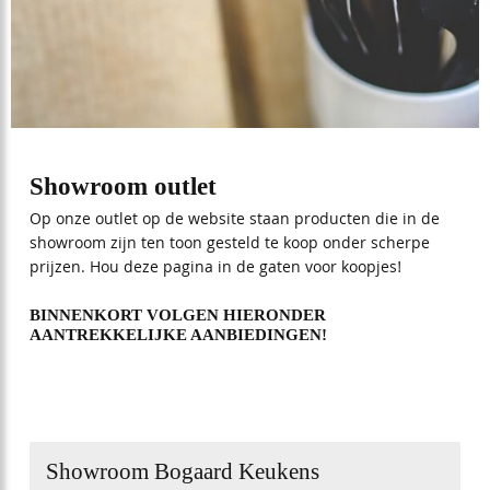
owroom outlet
Showroom outlet
9,6
Op onze outlet op de website staan producten die in de
74
showroom zijn ten toon gesteld te koop onder scherpe
reviews
prijzen. Hou deze pagina in de gaten voor koopjes!
BINNENKORT VOLGEN HIERONDER
AANTREKKELIJKE AANBIEDINGEN!
Showroom Bogaard Keukens