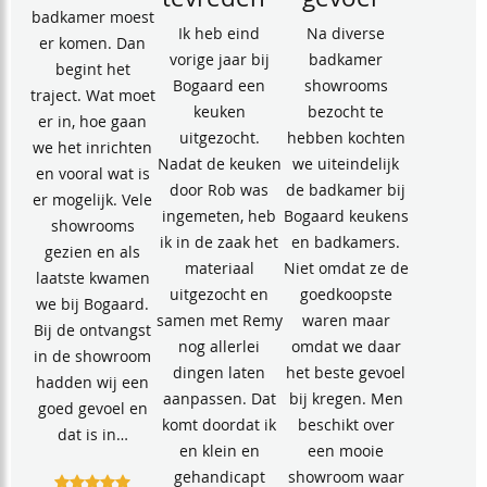
tevreden”
gevoel”
badkamer moest
Ik heb eind
Na diverse
er komen. Dan
vorige jaar bij
badkamer
begint het
Bogaard een
showrooms
traject. Wat moet
keuken
bezocht te
er in, hoe gaan
uitgezocht.
hebben kochten
we het inrichten
Nadat de keuken
we uiteindelijk
en vooral wat is
door Rob was
de badkamer bij
er mogelijk. Vele
ingemeten, heb
Bogaard keukens
showrooms
ik in de zaak het
en badkamers.
gezien en als
materiaal
Niet omdat ze de
laatste kwamen
uitgezocht en
goedkoopste
we bij Bogaard.
samen met Remy
waren maar
Bij de ontvangst
nog allerlei
omdat we daar
in de showroom
dingen laten
het beste gevoel
hadden wij een
aanpassen. Dat
bij kregen. Men
goed gevoel en
komt doordat ik
beschikt over
dat is in…
en klein en
een mooie
gehandicapt
showroom waar