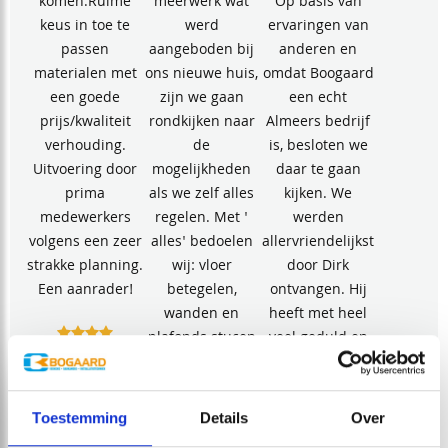
komen.Ruime
meerwerk wat
Op basis van
keus in toe te
werd
ervaringen van
passen
aangeboden bij
anderen en
materialen met
ons nieuwe huis,
omdat Boogaard
een goede
zijn we gaan
een echt
prijs/kwaliteit
rondkijken naar
Almeers bedrijf
verhouding.
de
is, besloten we
Uitvoering door
mogelijkheden
daar te gaan
prima
als we zelf alles
kijken. We
medewerkers
regelen. Met '
werden
volgens een zeer
alles' bedoelen
allervriendelijkst
strakke planning.
wij: vloer
door Dirk
Een aanrader!
betegelen,
ontvangen. Hij
wanden en
heeft met heel
plafonds stucen
veel geduld en
B. HORSELING
en sauzen,
aandacht ons
toiletten,
geholpen om
badkamer en
een…
Toestemming
Details
Over
keuken plaatsen.