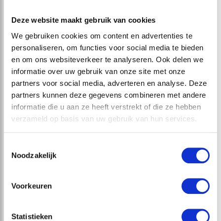
Zo zijn we…
DIRK EN MARJAN
Deze website maakt gebruik van cookies
VAN AKEN
We gebruiken cookies om content en advertenties te
RUUD VISSER EN
“Absoluut
personaliseren, om functies voor social media te bieden
ROBERT BRAMA
goed”
en om ons websiteverkeer te analyseren. Ook delen we
informatie over uw gebruik van onze site met onze
Zowel een
partners voor social media, adverteren en analyse. Deze
complete keuken
partners kunnen deze gegevens combineren met andere
als badkamer
informatie die u aan ze heeft verstrekt of die ze hebben
gekocht bij Dirk
verzameld op basis van uw gebruik van hun services.
Bogaard. Nadat
uitvoerig de tijd
Toestemmingsselectie
is genomen om
Noodzakelijk
het
wensenpakket
door te nemen
Voorkeuren
heeft vervolgens
in juli 2018 de
Statistieken
plaatsing van