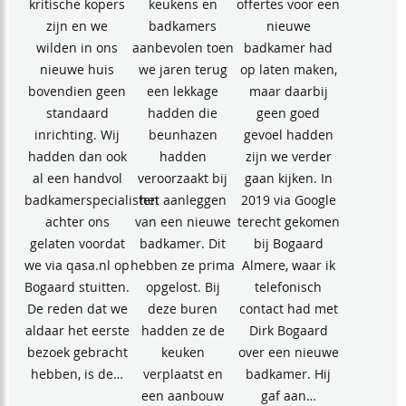
kritische kopers
keukens en
offertes voor een
zijn en we
badkamers
nieuwe
wilden in ons
aanbevolen toen
badkamer had
nieuwe huis
we jaren terug
op laten maken,
bovendien geen
een lekkage
maar daarbij
standaard
hadden die
geen goed
inrichting. Wij
beunhazen
gevoel hadden
hadden dan ook
hadden
zijn we verder
al een handvol
veroorzaakt bij
gaan kijken. In
badkamerspecialisten
het aanleggen
2019 via Google
achter ons
van een nieuwe
terecht gekomen
gelaten voordat
badkamer. Dit
bij Bogaard
we via qasa.nl op
hebben ze prima
Almere, waar ik
Bogaard stuitten.
opgelost. Bij
telefonisch
De reden dat we
deze buren
contact had met
aldaar het eerste
hadden ze de
Dirk Bogaard
bezoek gebracht
keuken
over een nieuwe
hebben, is de…
verplaatst en
badkamer. Hij
een aanbouw
gaf aan…