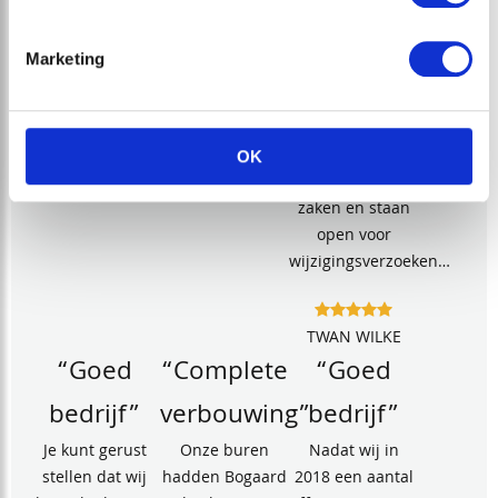
zowel de keuken
als ook de
Marketing
badkamer
plaatsgehad.
Zeer kundige
werklieden met
OK
verstand van
zaken en staan
open voor
wijzigingsverzoeken…
TWAN WILKE
“Goed
“Complete
“Goed
bedrijf”
verbouwing”
bedrijf”
Je kunt gerust
Onze buren
Nadat wij in
stellen dat wij
hadden Bogaard
2018 een aantal