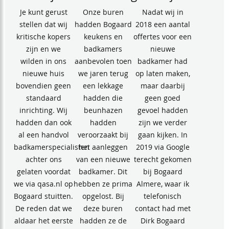
Je kunt gerust
Onze buren
Nadat wij in
stellen dat wij
hadden Bogaard
2018 een aantal
kritische kopers
keukens en
offertes voor een
zijn en we
badkamers
nieuwe
wilden in ons
aanbevolen toen
badkamer had
nieuwe huis
we jaren terug
op laten maken,
bovendien geen
een lekkage
maar daarbij
standaard
hadden die
geen goed
inrichting. Wij
beunhazen
gevoel hadden
hadden dan ook
hadden
zijn we verder
al een handvol
veroorzaakt bij
gaan kijken. In
badkamerspecialisten
het aanleggen
2019 via Google
achter ons
van een nieuwe
terecht gekomen
gelaten voordat
badkamer. Dit
bij Bogaard
we via qasa.nl op
hebben ze prima
Almere, waar ik
Bogaard stuitten.
opgelost. Bij
telefonisch
De reden dat we
deze buren
contact had met
aldaar het eerste
hadden ze de
Dirk Bogaard