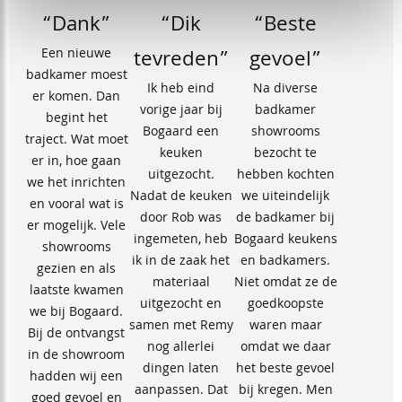
“Dank”
“Dik
“Beste
Een nieuwe
tevreden”
gevoel”
badkamer moest
Ik heb eind
Na diverse
er komen. Dan
vorige jaar bij
badkamer
begint het
Bogaard een
showrooms
traject. Wat moet
keuken
bezocht te
er in, hoe gaan
uitgezocht.
hebben kochten
we het inrichten
Nadat de keuken
we uiteindelijk
en vooral wat is
door Rob was
de badkamer bij
er mogelijk. Vele
ingemeten, heb
Bogaard keukens
showrooms
ik in de zaak het
en badkamers.
gezien en als
materiaal
Niet omdat ze de
laatste kwamen
uitgezocht en
goedkoopste
we bij Bogaard.
samen met Remy
waren maar
Bij de ontvangst
nog allerlei
omdat we daar
in de showroom
dingen laten
het beste gevoel
hadden wij een
aanpassen. Dat
bij kregen. Men
goed gevoel en