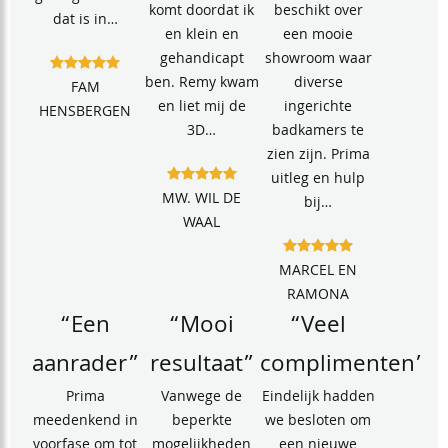
komt doordat ik
beschikt over
dat is in…
en klein en
een mooie
gehandicapt
showroom waar
ben. Remy kwam
diverse
FAM
en liet mij de
ingerichte
HENSBERGEN
3D…
badkamers te
zien zijn. Prima
uitleg en hulp
MW. WIL DE
bij…
WAAL
MARCEL EN
RAMONA
“Een
“Mooi
“Veel
aanrader”
resultaat”
complimenten”
Prima
Vanwege de
Eindelijk hadden
meedenkend in
beperkte
we besloten om
voorfase om tot
mogelijkheden
een nieuwe