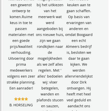
een gewenst
bij het uitkiezen
keuken aan te
ontwerp te
van het
gaan schaffen.
komen.Ruime
meerwerk wat
Op basis van
keus in toe te
werd
ervaringen van
passen
aangeboden bij
anderen en
materialen met
ons nieuwe huis,
omdat Boogaard
een goede
zijn we gaan
een echt
prijs/kwaliteit
rondkijken naar
Almeers bedrijf
verhouding.
de
is, besloten we
Uitvoering door
mogelijkheden
daar te gaan
prima
als we zelf alles
kijken. We
medewerkers
regelen. Met '
werden
volgens een zeer
alles' bedoelen
allervriendelijkst
strakke planning.
wij: vloer
door Dirk
Een aanrader!
betegelen,
ontvangen. Hij
wanden en
heeft met heel
plafonds stucen
veel geduld en
B. HORSELING
en sauzen,
aandacht ons