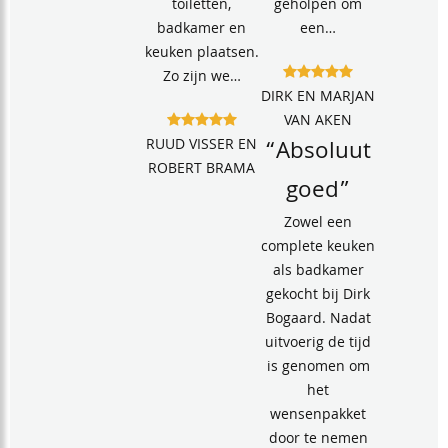
toiletten,
geholpen om
badkamer en
een…
keuken plaatsen.
Zo zijn we…
DIRK EN MARJAN
VAN AKEN
RUUD VISSER EN
“Absoluut
ROBERT BRAMA
goed”
Zowel een
complete keuken
als badkamer
gekocht bij Dirk
Bogaard. Nadat
uitvoerig de tijd
is genomen om
het
wensenpakket
door te nemen