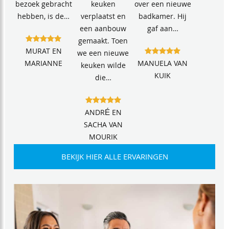
bezoek gebracht
keuken
over een nieuwe
hebben, is de…
verplaatst en
badkamer. Hij
een aanbouw
gaf aan…
gemaakt. Toen
MURAT EN
we een nieuwe
MARIANNE
MANUELA VAN
keuken wilde
KUIK
die…
ANDRÉ EN
SACHA VAN
MOURIK
BEKIJK HIER ALLE ERVARINGEN