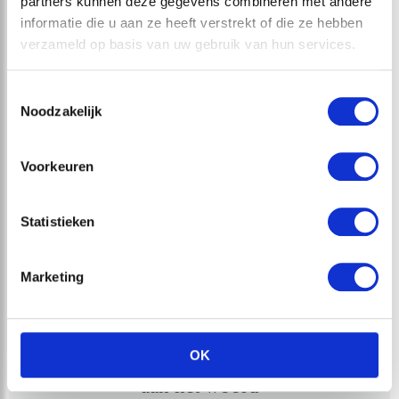
partners kunnen deze gegevens combineren met andere
informatie die u aan ze heeft verstrekt of die ze hebben
verzameld op basis van uw gebruik van hun services.
Toestemmingsselectie
Bent u geïnspireerd?
Noodzakelijk
Maak een afspraak en we helpen u graag verder
Voorkeuren
036 531 4302
Statistieken
Marketing
Onze klanten
OK
aan het woord