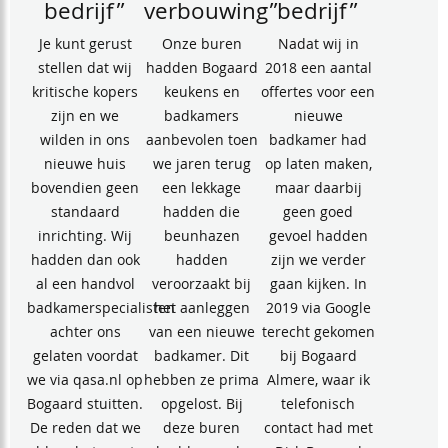
bedrijf”
verbouwing”
bedrijf”
Je kunt gerust
Onze buren
Nadat wij in
stellen dat wij
hadden Bogaard
2018 een aantal
kritische kopers
keukens en
offertes voor een
zijn en we
badkamers
nieuwe
wilden in ons
aanbevolen toen
badkamer had
nieuwe huis
we jaren terug
op laten maken,
bovendien geen
een lekkage
maar daarbij
standaard
hadden die
geen goed
inrichting. Wij
beunhazen
gevoel hadden
hadden dan ook
hadden
zijn we verder
al een handvol
veroorzaakt bij
gaan kijken. In
badkamerspecialisten
het aanleggen
2019 via Google
achter ons
van een nieuwe
terecht gekomen
gelaten voordat
badkamer. Dit
bij Bogaard
we via qasa.nl op
hebben ze prima
Almere, waar ik
Bogaard stuitten.
opgelost. Bij
telefonisch
De reden dat we
deze buren
contact had met