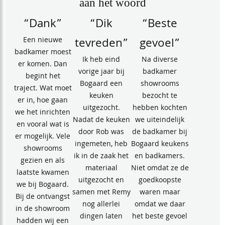
aan het woord
“Dank”
“Dik
“Beste
Een nieuwe
tevreden”
gevoel”
badkamer moest
Ik heb eind
Na diverse
er komen. Dan
vorige jaar bij
badkamer
begint het
Bogaard een
showrooms
traject. Wat moet
keuken
bezocht te
er in, hoe gaan
uitgezocht.
hebben kochten
we het inrichten
Nadat de keuken
we uiteindelijk
en vooral wat is
door Rob was
de badkamer bij
er mogelijk. Vele
ingemeten, heb
Bogaard keukens
showrooms
ik in de zaak het
en badkamers.
gezien en als
materiaal
Niet omdat ze de
laatste kwamen
uitgezocht en
goedkoopste
we bij Bogaard.
samen met Remy
waren maar
Bij de ontvangst
nog allerlei
omdat we daar
in de showroom
dingen laten
het beste gevoel
hadden wij een