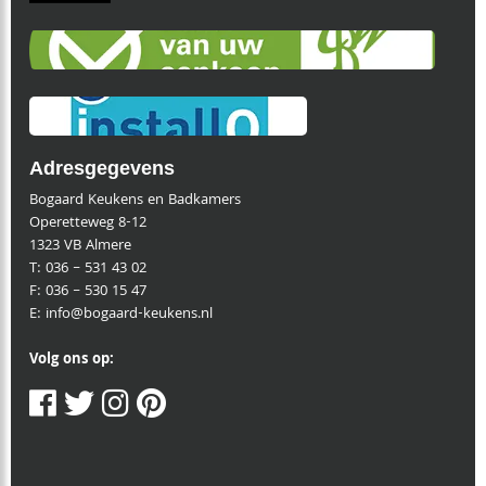
Adresgegevens
Bogaard Keukens en Badkamers
Operetteweg 8-12
1323 VB Almere
T:
036 – 531 43 02
F:
036 – 530 15 47
E:
info@bogaard-keukens.nl
Volg ons op: