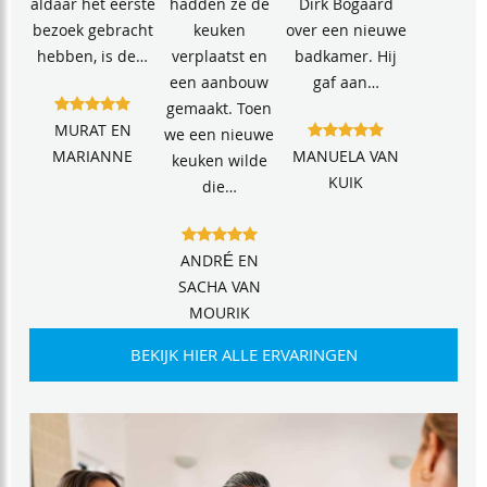
aldaar het eerste
hadden ze de
Dirk Bogaard
bezoek gebracht
keuken
over een nieuwe
hebben, is de…
verplaatst en
badkamer. Hij
een aanbouw
gaf aan…
gemaakt. Toen
MURAT EN
we een nieuwe
MARIANNE
MANUELA VAN
keuken wilde
KUIK
die…
ANDRÉ EN
SACHA VAN
MOURIK
BEKIJK HIER ALLE ERVARINGEN