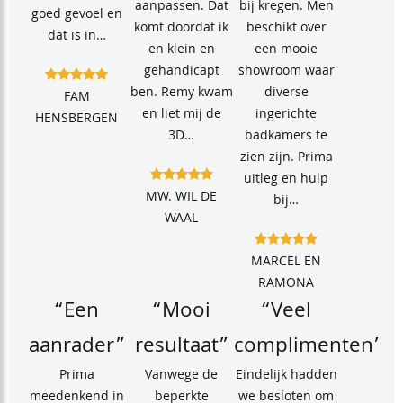
aanpassen. Dat
bij kregen. Men
goed gevoel en
komt doordat ik
beschikt over
dat is in…
en klein en
een mooie
gehandicapt
showroom waar
ben. Remy kwam
diverse
FAM
en liet mij de
ingerichte
HENSBERGEN
3D…
badkamers te
zien zijn. Prima
uitleg en hulp
MW. WIL DE
bij…
WAAL
MARCEL EN
RAMONA
“Een
“Mooi
“Veel
aanrader”
resultaat”
complimenten”
Prima
Vanwege de
Eindelijk hadden
meedenkend in
beperkte
we besloten om