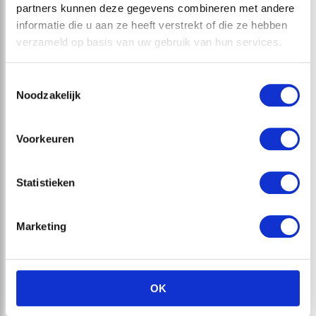
partners kunnen deze gegevens combineren met andere
informatie die u aan ze heeft verstrekt of die ze hebben
verzameld op basis van uw gebruik van hun services.
Showroom Bogaard Keukens
Operetteweg 8-12
Toestemmingsselectie
1323 VA Almere
Noodzakelijk
T:
036 – 531 4302
E:
info@bogaard-keukens.nl
Voorkeuren
Statistieken
Openingstijden
Maandag:
Op afspraak
Marketing
Dinsdag:
10:00 – 17:00 uur
Woensdag:
10:00 – 17:00 uur
Donderdag:
10:00 – 17:00 uur
Vrijdag:
10:00 – 17:00 uur
OK
Zaterdag:
10:00 – 16:00 uur