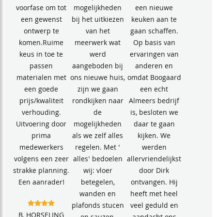
voorfase om tot
mogelijkheden
een nieuwe
een gewenst
bij het uitkiezen
keuken aan te
ontwerp te
van het
gaan schaffen.
komen.Ruime
meerwerk wat
Op basis van
keus in toe te
werd
ervaringen van
passen
aangeboden bij
anderen en
materialen met
ons nieuwe huis,
omdat Boogaard
een goede
zijn we gaan
een echt
prijs/kwaliteit
rondkijken naar
Almeers bedrijf
verhouding.
de
is, besloten we
Uitvoering door
mogelijkheden
daar te gaan
prima
als we zelf alles
kijken. We
medewerkers
regelen. Met '
werden
volgens een zeer
alles' bedoelen
allervriendelijkst
strakke planning.
wij: vloer
door Dirk
Een aanrader!
betegelen,
ontvangen. Hij
wanden en
heeft met heel
plafonds stucen
veel geduld en
B. HORSELING