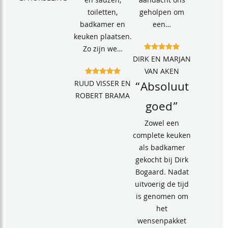
en sauzen,
aandacht ons
toiletten,
geholpen om
badkamer en
een…
keuken plaatsen.
Zo zijn we…
DIRK EN MARJAN
VAN AKEN
RUUD VISSER EN
“Absoluut
ROBERT BRAMA
goed”
Zowel een
complete keuken
als badkamer
gekocht bij Dirk
Bogaard. Nadat
uitvoerig de tijd
is genomen om
het
wensenpakket