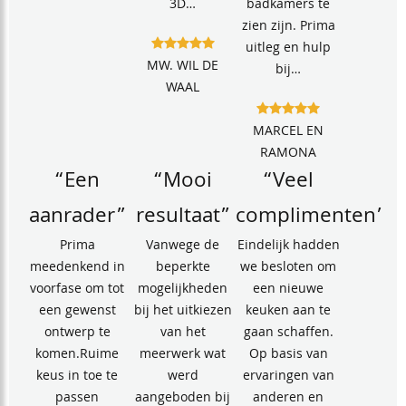
3D…
badkamers te
zien zijn. Prima
uitleg en hulp
MW. WIL DE
bij…
WAAL
MARCEL EN
RAMONA
“Een
“Mooi
“Veel
aanrader”
resultaat”
complimenten”
Prima
Vanwege de
Eindelijk hadden
meedenkend in
beperkte
we besloten om
voorfase om tot
mogelijkheden
een nieuwe
een gewenst
bij het uitkiezen
keuken aan te
ontwerp te
van het
gaan schaffen.
komen.Ruime
meerwerk wat
Op basis van
keus in toe te
werd
ervaringen van
passen
aangeboden bij
anderen en