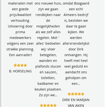
materialen met
ons nieuwe huis,
omdat Boogaard
een goede
zijn we gaan
een echt
prijs/kwaliteit
rondkijken naar
Almeers bedrijf
verhouding.
de
is, besloten we
Uitvoering door
mogelijkheden
daar te gaan
prima
als we zelf alles
kijken. We
medewerkers
regelen. Met '
werden
volgens een zeer
alles' bedoelen
allervriendelijkst
strakke planning.
wij: vloer
door Dirk
Een aanrader!
betegelen,
ontvangen. Hij
wanden en
heeft met heel
plafonds stucen
veel geduld en
B. HORSELING
en sauzen,
aandacht ons
toiletten,
geholpen om
badkamer en
een…
keuken plaatsen.
Zo zijn we…
DIRK EN MARJAN
VAN AKEN