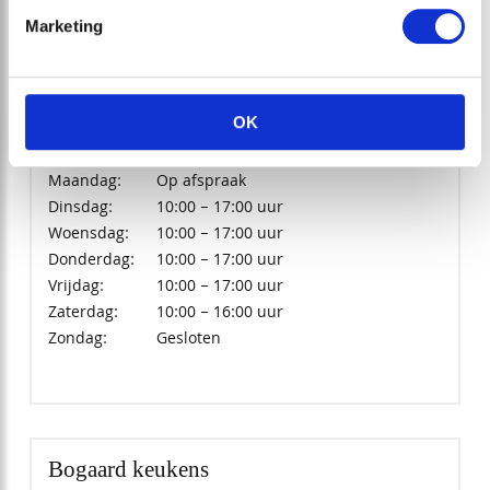
T:
036 – 531 4302
E:
info@bogaard-keukens.nl
Marketing
OK
Openingstijden
Maandag:
Op afspraak
Dinsdag:
10:00 – 17:00 uur
Woensdag:
10:00 – 17:00 uur
Donderdag:
10:00 – 17:00 uur
Vrijdag:
10:00 – 17:00 uur
Zaterdag:
10:00 – 16:00 uur
Zondag:
Gesloten
Bogaard keukens