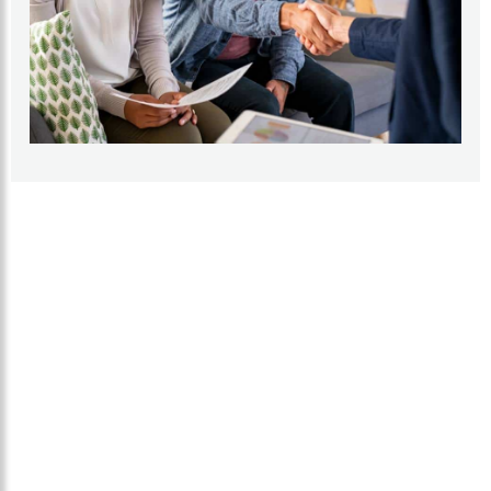
ROUTEPLANNER NAAR ONZE SHOWROOM
Doe inspiratie op voor uw keuken in onze showroom en
kom vrijblijvend langs. Wij zijn elke zaterdag geopend! U
vindt de showroom aan de Operetteweg 8-12 in Almere
Muziekwijk.