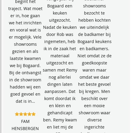
begint het
Bogaard een
showrooms
traject. Wat moet
keuken
bezocht te
er in, hoe gaan
uitgezocht.
hebben kochten
we het inrichten
Nadat de keuken
we uiteindelijk
en vooral wat is
door Rob was
de badkamer bij
er mogelijk. Vele
ingemeten, heb
Bogaard keukens
showrooms
ik in de zaak het
en badkamers.
gezien en als
materiaal
Niet omdat ze de
laatste kwamen
uitgezocht en
goedkoopste
we bij Bogaard.
samen met Remy
waren maar
Bij de ontvangst
nog allerlei
omdat we daar
in de showroom
dingen laten
het beste gevoel
hadden wij een
aanpassen. Dat
bij kregen. Men
goed gevoel en
komt doordat ik
beschikt over
dat is in…
en klein en
een mooie
gehandicapt
showroom waar
ben. Remy kwam
diverse
FAM
en liet mij de
ingerichte
HENSBERGEN