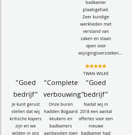
badkamer
plaatsgehad.
Zeer kundige
werklieden met
verstand van
zaken en staan
open voor
wijzigingsverzoeken…
TWAN WILKE
“Goed
“Complete
“Goed
bedrijf”
verbouwing”
bedrijf”
Je kunt gerust
Onze buren
Nadat wij in
stellen dat wij
hadden Bogaard
2018 een aantal
kritische kopers
keukens en
offertes voor een
zijn en we
badkamers
nieuwe
wilden in ons
aanbevolen toen
badkamer had