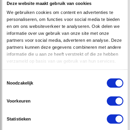
Deze website maakt gebruik van cookies
We gebruiken cookies om content en advertenties te
personaliseren, om functies voor social media te bieden
en om ons websiteverkeer te analyseren. Ook delen we
informatie over uw gebruik van onze site met onze
partners voor social media, adverteren en analyse. Deze
partners kunnen deze gegevens combineren met andere
informatie die u aan ze heeft verstrekt of die ze hebben
verzameld op basis van uw gebruik van hun services.
Toestemmingsselectie
Noodzakelijk
Voorkeuren
Showroom Bogaard Keukens
Operetteweg 8-12
Statistieken
1323 VA Almere