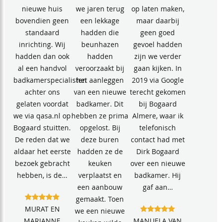
nieuwe huis
we jaren terug
op laten maken,
bovendien geen
een lekkage
maar daarbij
standaard
hadden die
geen goed
inrichting. Wij
beunhazen
gevoel hadden
hadden dan ook
hadden
zijn we verder
al een handvol
veroorzaakt bij
gaan kijken. In
badkamerspecialisten
het aanleggen
2019 via Google
achter ons
van een nieuwe
terecht gekomen
gelaten voordat
badkamer. Dit
bij Bogaard
we via qasa.nl op
hebben ze prima
Almere, waar ik
Bogaard stuitten.
opgelost. Bij
telefonisch
De reden dat we
deze buren
contact had met
aldaar het eerste
hadden ze de
Dirk Bogaard
bezoek gebracht
keuken
over een nieuwe
hebben, is de…
verplaatst en
badkamer. Hij
een aanbouw
gaf aan…
gemaakt. Toen
MURAT EN
we een nieuwe