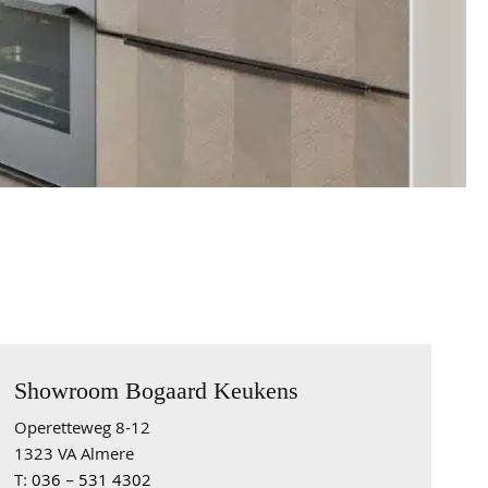
9,6
74 reviews
Showroom Bogaard Keukens
Operetteweg 8-12
1323 VA Almere
T:
036 – 531 4302