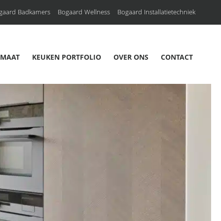
gaard Badkamers
Bogaard Wellness
Bogaard Installatietechniek
 MAAT
KEUKEN PORTFOLIO
OVER ONS
CONTACT