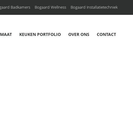
gaard Badkamers
Bogaard Wellness
Bogaard Installatietechniek
 MAAT
KEUKEN PORTFOLIO
OVER ONS
CONTACT