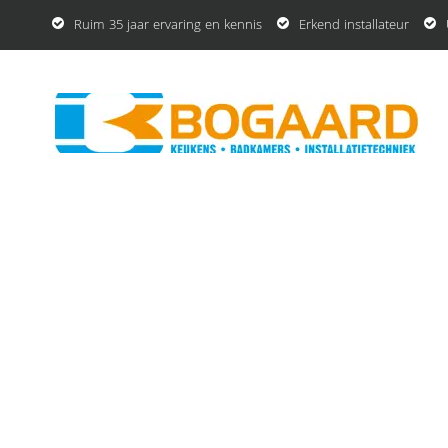
Ruim 35 jaar ervaring en kennis
Erkend installateur