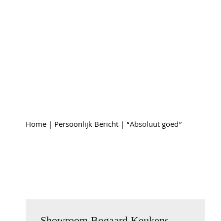
Persoonlijk Bericht
“Absoluut goed”
Home
|
Persoonlijk Bericht
|
“Absoluut goed”
Showroom Bogaard Keukens