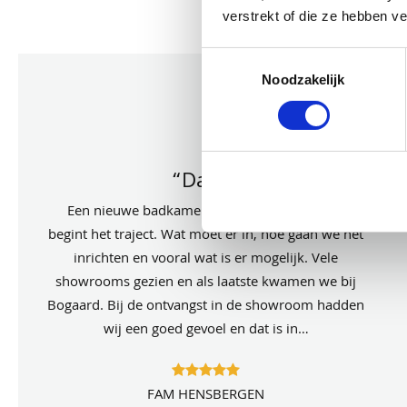
verstrekt of die ze hebben v
Toestemmingsselectie
Noodzakelijk
Onze klan
aan het woord
“Dank”
Een nieuwe badkamer moest er komen. Dan
begint het traject. Wat moet er in, hoe gaan we het
inrichten en vooral wat is er mogelijk. Vele
showrooms gezien en als laatste kwamen we bij
Bogaard. Bij de ontvangst in de showroom hadden
wij een goed gevoel en dat is in…
FAM HENSBERGEN