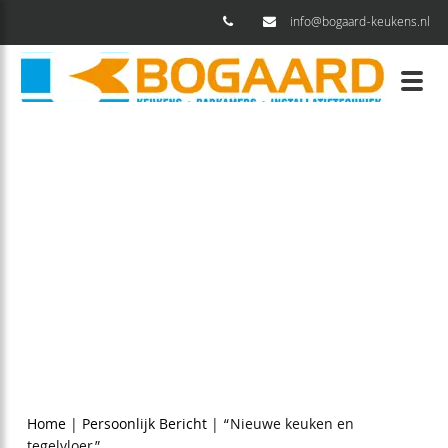
info@bogaard-keukens.nl
soonlijk Bericht
“Nieuwe keuken en
”
9,6
Home
|
Persoonlijk Bericht
|
“Nieuwe keuken en
74