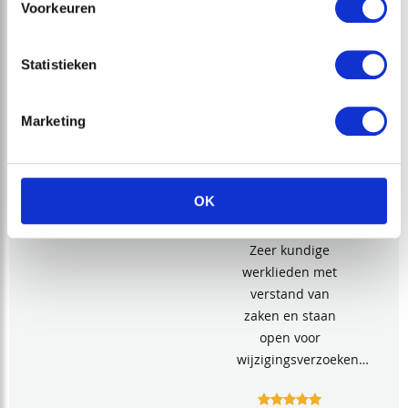
Voorkeuren
is genomen om
het
wensenpakket
Statistieken
door te nemen
heeft vervolgens
in juli 2018 de
Marketing
plaatsing van
zowel de keuken
als ook de
OK
badkamer
plaatsgehad.
Zeer kundige
werklieden met
verstand van
zaken en staan
open voor
wijzigingsverzoeken…