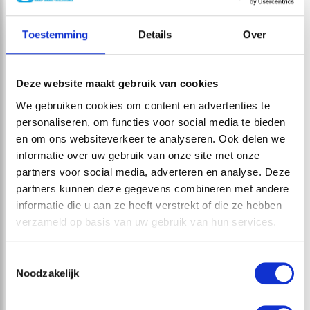
Een aanrader!
betegelen,
ontvangen. Hij
wanden en
heeft met heel
plafonds stucen
veel geduld en
Toestemming
Details
Over
B. HORSELING
en sauzen,
aandacht ons
toiletten,
geholpen om
badkamer en
een…
Deze website maakt gebruik van cookies
keuken plaatsen.
We gebruiken cookies om content en advertenties te
Zo zijn we…
personaliseren, om functies voor social media te bieden
DIRK EN MARJAN
en om ons websiteverkeer te analyseren. Ook delen we
VAN AKEN
informatie over uw gebruik van onze site met onze
RUUD VISSER EN
“Absoluut
partners voor social media, adverteren en analyse. Deze
ROBERT BRAMA
partners kunnen deze gegevens combineren met andere
goed”
informatie die u aan ze heeft verstrekt of die ze hebben
Zowel een
verzameld op basis van uw gebruik van hun services.
complete keuken
als badkamer
Toestemmingsselectie
gekocht bij Dirk
Noodzakelijk
Bogaard. Nadat
uitvoerig de tijd