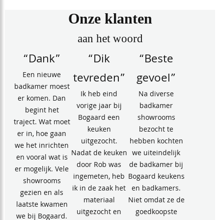
Onze klanten
aan het woord
“Dank”
“Dik
“Beste
Een nieuwe
tevreden”
gevoel”
badkamer moest
Ik heb eind
Na diverse
er komen. Dan
vorige jaar bij
badkamer
begint het
Bogaard een
showrooms
traject. Wat moet
keuken
bezocht te
er in, hoe gaan
uitgezocht.
hebben kochten
we het inrichten
Nadat de keuken
we uiteindelijk
en vooral wat is
door Rob was
de badkamer bij
er mogelijk. Vele
ingemeten, heb
Bogaard keukens
showrooms
ik in de zaak het
en badkamers.
gezien en als
materiaal
Niet omdat ze de
laatste kwamen
uitgezocht en
goedkoopste
we bij Bogaard.