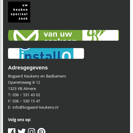
Adresgegevens
Bogaard Keukens en Badkamers
Operetteweg 8-12
1323 VB Almere
T:
036 – 531 43 02
F:
036 – 530 15 47
E:
info@bogaard-keukens.nl
Volg ons op: