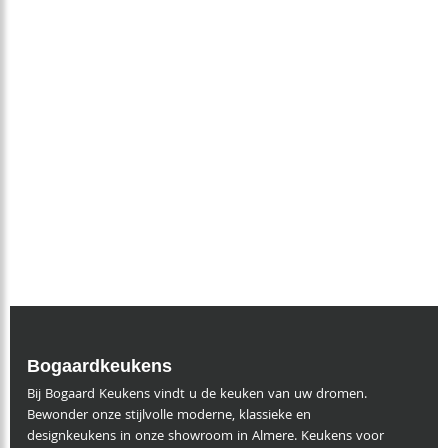
Zaterdag:
10:00 – 16:00 uur
Zondag:
Gesloten
Bogaardkeukens
Bij Bogaard Keukens vindt u de keuken van uw dromen.
Bewonder onze stijlvolle moderne, klassieke en
designkeukens in onze showroom in Almere. Keukens voor