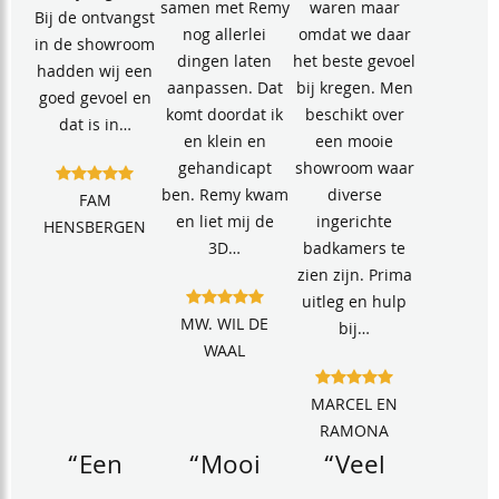
samen met Remy
waren maar
Bij de ontvangst
nog allerlei
omdat we daar
in de showroom
dingen laten
het beste gevoel
hadden wij een
aanpassen. Dat
bij kregen. Men
goed gevoel en
komt doordat ik
beschikt over
dat is in…
en klein en
een mooie
gehandicapt
showroom waar
ben. Remy kwam
diverse
FAM
en liet mij de
ingerichte
HENSBERGEN
3D…
badkamers te
zien zijn. Prima
uitleg en hulp
MW. WIL DE
bij…
WAAL
MARCEL EN
RAMONA
“Een
“Mooi
“Veel