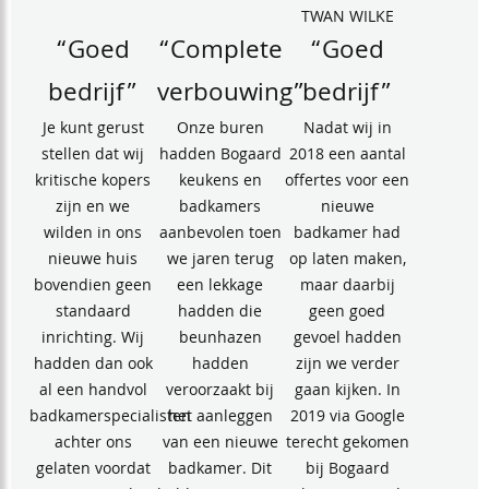
TWAN WILKE
“Goed
“Complete
“Goed
bedrijf”
verbouwing”
bedrijf”
Je kunt gerust
Onze buren
Nadat wij in
stellen dat wij
hadden Bogaard
2018 een aantal
kritische kopers
keukens en
offertes voor een
zijn en we
badkamers
nieuwe
wilden in ons
aanbevolen toen
badkamer had
nieuwe huis
we jaren terug
op laten maken,
bovendien geen
een lekkage
maar daarbij
standaard
hadden die
geen goed
inrichting. Wij
beunhazen
gevoel hadden
hadden dan ook
hadden
zijn we verder
al een handvol
veroorzaakt bij
gaan kijken. In
badkamerspecialisten
het aanleggen
2019 via Google
achter ons
van een nieuwe
terecht gekomen
gelaten voordat
badkamer. Dit
bij Bogaard