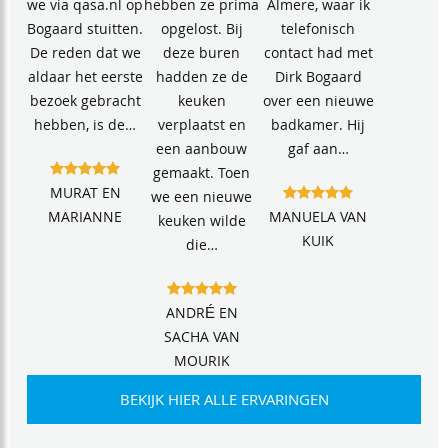
we via qasa.nl op
hebben ze prima
Almere, waar ik
Bogaard stuitten.
opgelost. Bij
telefonisch
De reden dat we
deze buren
contact had met
aldaar het eerste
hadden ze de
Dirk Bogaard
bezoek gebracht
keuken
over een nieuwe
hebben, is de…
verplaatst en
badkamer. Hij
een aanbouw
gaf aan…
gemaakt. Toen
MURAT EN
we een nieuwe
MARIANNE
MANUELA VAN
keuken wilde
KUIK
die…
ANDRÉ EN
SACHA VAN
MOURIK
BEKIJK HIER ALLE ERVARINGEN