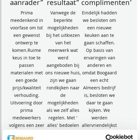
aanrader”
resultaat”
complimenten”
Prima
Vanwege de
Eindelijk hadden
meedenkend in
beperkte
we besloten om
voorfase om tot
mogelijkheden
een nieuwe
een gewenst
bij het uitkiezen
keuken aan te
ontwerp te
van het
gaan schaffen.
komen.Ruime
meerwerk wat
Op basis van
keus in toe te
werd
ervaringen van
passen
aangeboden bij
anderen en
materialen met
ons nieuwe huis,
omdat Boogaard
een goede
zijn we gaan
een echt
prijs/kwaliteit
rondkijken naar
Almeers bedrijf
verhouding.
de
is, besloten we
Uitvoering door
mogelijkheden
daar te gaan
prima
als we zelf alles
kijken. We
medewerkers
regelen. Met '
werden
volgens een zeer
alles' bedoelen
allervriendelijkst
strakke planning.
wij: vloer
door Dirk