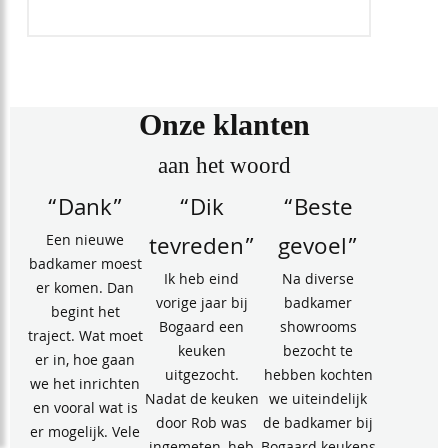
Onze klanten
aan het woord
“Dank”
“Dik
“Beste
Een nieuwe
tevreden”
gevoel”
badkamer moest
Ik heb eind
Na diverse
er komen. Dan
vorige jaar bij
badkamer
begint het
Bogaard een
showrooms
traject. Wat moet
keuken
bezocht te
er in, hoe gaan
uitgezocht.
hebben kochten
we het inrichten
Nadat de keuken
we uiteindelijk
en vooral wat is
door Rob was
de badkamer bij
er mogelijk. Vele