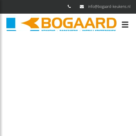
info@bogaard-keukens.nl