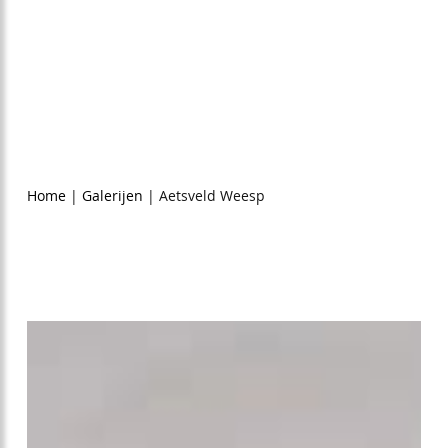
erijen
Aetsveld Weesp
9,6
Home
|
Galerijen
|
Aetsveld Weesp
74
reviews