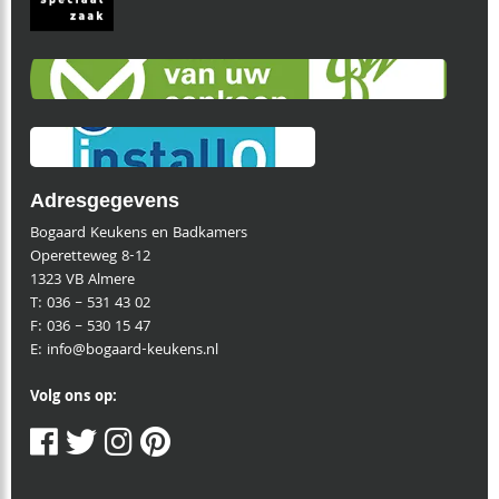
Adresgegevens
Bogaard Keukens en Badkamers
Operetteweg 8-12
1323 VB Almere
T:
036 – 531 43 02
F:
036 – 530 15 47
E:
info@bogaard-keukens.nl
Volg ons op: