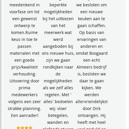
meedenkend in
beperkte
we besloten om
voorfase om tot
mogelijkheden
een nieuwe
een gewenst
bij het uitkiezen
keuken aan te
ontwerp te
van het
gaan schaffen.
komen.Ruime
meerwerk wat
Op basis van
keus in toe te
werd
ervaringen van
passen
aangeboden bij
anderen en
materialen met
ons nieuwe huis,
omdat Boogaard
een goede
zijn we gaan
een echt
prijs/kwaliteit
rondkijken naar
Almeers bedrijf
verhouding.
de
is, besloten we
Uitvoering door
mogelijkheden
daar te gaan
prima
als we zelf alles
kijken. We
medewerkers
regelen. Met '
werden
volgens een zeer
alles' bedoelen
allervriendelijkst
strakke planning.
wij: vloer
door Dirk
Een aanrader!
betegelen,
ontvangen. Hij
wanden en
heeft met heel