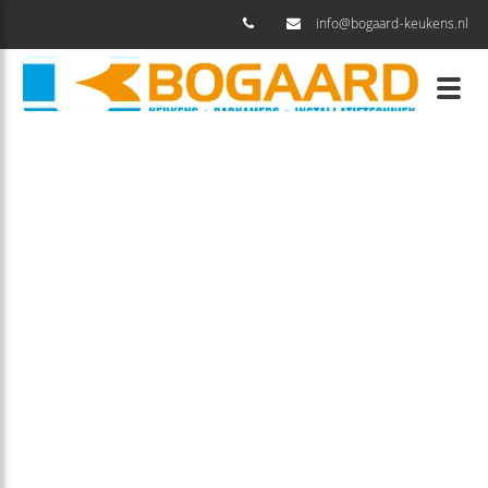
info@bogaard-keukens.nl