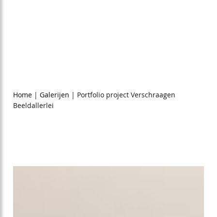
erijen
Portfolio project
en Beeldallerlei
9,6
Home
|
Galerijen
|
Portfolio project Verschraagen
74
Beeldallerlei
reviews