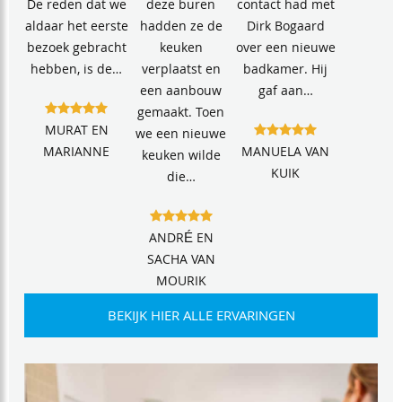
De reden dat we
deze buren
contact had met
aldaar het eerste
hadden ze de
Dirk Bogaard
bezoek gebracht
keuken
over een nieuwe
hebben, is de…
verplaatst en
badkamer. Hij
een aanbouw
gaf aan…
gemaakt. Toen
MURAT EN
we een nieuwe
MARIANNE
MANUELA VAN
keuken wilde
KUIK
die…
ANDRÉ EN
SACHA VAN
MOURIK
BEKIJK HIER ALLE ERVARINGEN