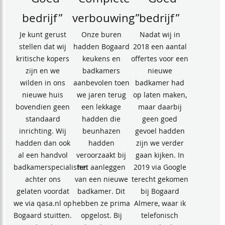
“Goed
“Complete
“Goed
bedrijf”
verbouwing”
bedrijf”
Je kunt gerust
Onze buren
Nadat wij in
stellen dat wij
hadden Bogaard
2018 een aantal
kritische kopers
keukens en
offertes voor een
zijn en we
badkamers
nieuwe
wilden in ons
aanbevolen toen
badkamer had
nieuwe huis
we jaren terug
op laten maken,
bovendien geen
een lekkage
maar daarbij
standaard
hadden die
geen goed
inrichting. Wij
beunhazen
gevoel hadden
hadden dan ook
hadden
zijn we verder
al een handvol
veroorzaakt bij
gaan kijken. In
badkamerspecialisten
het aanleggen
2019 via Google
achter ons
van een nieuwe
terecht gekomen
gelaten voordat
badkamer. Dit
bij Bogaard
we via qasa.nl op
hebben ze prima
Almere, waar ik
Bogaard stuitten.
opgelost. Bij
telefonisch