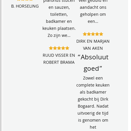
plafonds stucen
veel geduld en
B. HORSELING
en sauzen,
aandacht ons
toiletten,
geholpen om
badkamer en
een…
keuken plaatsen.
Zo zijn we…
DIRK EN MARJAN
VAN AKEN
RUUD VISSER EN
“Absoluut
ROBERT BRAMA
goed”
Zowel een
complete keuken
als badkamer
gekocht bij Dirk
Bogaard. Nadat
uitvoerig de tijd
is genomen om
het