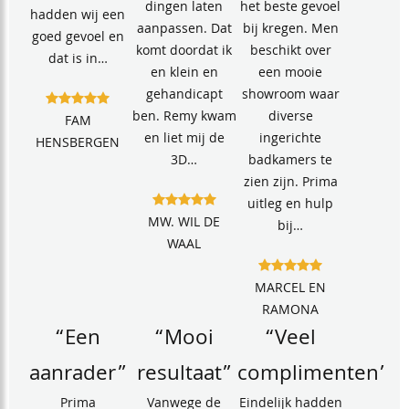
dingen laten
het beste gevoel
hadden wij een
aanpassen. Dat
bij kregen. Men
goed gevoel en
komt doordat ik
beschikt over
dat is in…
en klein en
een mooie
gehandicapt
showroom waar
ben. Remy kwam
diverse
FAM
en liet mij de
ingerichte
HENSBERGEN
3D…
badkamers te
zien zijn. Prima
uitleg en hulp
MW. WIL DE
bij…
WAAL
MARCEL EN
RAMONA
“Een
“Mooi
“Veel
aanrader”
resultaat”
complimenten”
Prima
Vanwege de
Eindelijk hadden