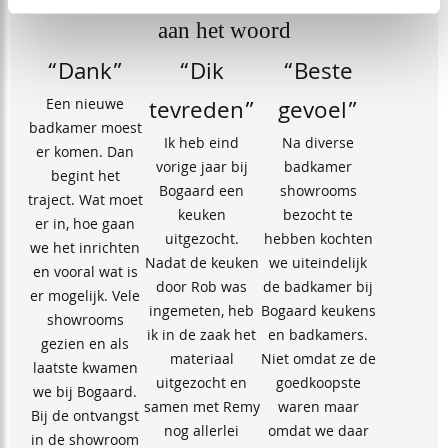
aan het woord
“Dank”
“Dik
“Beste
Een nieuwe
tevreden”
gevoel”
badkamer moest
Ik heb eind
Na diverse
er komen. Dan
vorige jaar bij
badkamer
begint het
Bogaard een
showrooms
traject. Wat moet
keuken
bezocht te
er in, hoe gaan
uitgezocht.
hebben kochten
we het inrichten
Nadat de keuken
we uiteindelijk
en vooral wat is
door Rob was
de badkamer bij
er mogelijk. Vele
ingemeten, heb
Bogaard keukens
showrooms
ik in de zaak het
en badkamers.
gezien en als
materiaal
Niet omdat ze de
laatste kwamen
uitgezocht en
goedkoopste
we bij Bogaard.
samen met Remy
waren maar
Bij de ontvangst
nog allerlei
omdat we daar
in de showroom