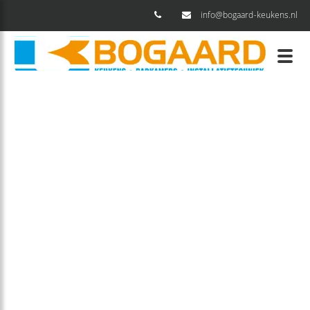
info@bogaard-keukens.nl