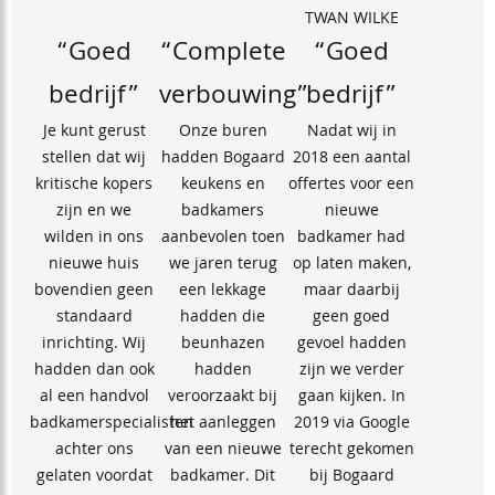
TWAN WILKE
“Goed
“Complete
“Goed
bedrijf”
verbouwing”
bedrijf”
Je kunt gerust
Onze buren
Nadat wij in
stellen dat wij
hadden Bogaard
2018 een aantal
kritische kopers
keukens en
offertes voor een
zijn en we
badkamers
nieuwe
wilden in ons
aanbevolen toen
badkamer had
nieuwe huis
we jaren terug
op laten maken,
bovendien geen
een lekkage
maar daarbij
standaard
hadden die
geen goed
inrichting. Wij
beunhazen
gevoel hadden
hadden dan ook
hadden
zijn we verder
al een handvol
veroorzaakt bij
gaan kijken. In
badkamerspecialisten
het aanleggen
2019 via Google
achter ons
van een nieuwe
terecht gekomen
gelaten voordat
badkamer. Dit
bij Bogaard