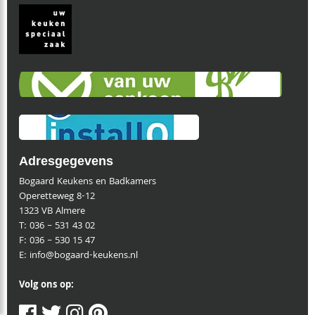
Adresgegevens
Bogaard Keukens en Badkamers
Operetteweg 8-12
1323 VB Almere
T:
036 – 531 43 02
F:
036 – 530 15 47
E:
info@bogaard-keukens.nl
Volg ons op: