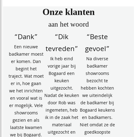
Onze klanten
aan het woord
“Dank”
“Dik
“Beste
Een nieuwe
tevreden”
gevoel”
badkamer moest
Ik heb eind
Na diverse
er komen. Dan
vorige jaar bij
badkamer
begint het
Bogaard een
showrooms
traject. Wat moet
keuken
bezocht te
er in, hoe gaan
uitgezocht.
hebben kochten
we het inrichten
Nadat de keuken
we uiteindelijk
en vooral wat is
door Rob was
de badkamer bij
er mogelijk. Vele
ingemeten, heb
Bogaard keukens
showrooms
ik in de zaak het
en badkamers.
gezien en als
materiaal
Niet omdat ze de
laatste kwamen
uitgezocht en
goedkoopste
we bij Bogaard.