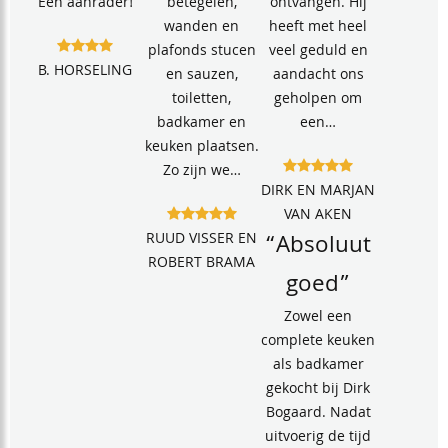
Een aanrader!
betegelen,
ontvangen. Hij
wanden en
heeft met heel
plafonds stucen
veel geduld en
B. HORSELING
en sauzen,
aandacht ons
toiletten,
geholpen om
badkamer en
een…
keuken plaatsen.
Zo zijn we…
DIRK EN MARJAN
VAN AKEN
RUUD VISSER EN
“Absoluut
ROBERT BRAMA
goed”
Zowel een
complete keuken
als badkamer
gekocht bij Dirk
Bogaard. Nadat
uitvoerig de tijd