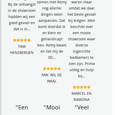
samen met Remy
waren maar
Bij de ontvangst
nog allerlei
omdat we daar
in de showroom
dingen laten
het beste gevoel
hadden wij een
aanpassen. Dat
bij kregen. Men
goed gevoel en
komt doordat ik
beschikt over
dat is in…
en klein en
een mooie
gehandicapt
showroom waar
ben. Remy kwam
diverse
FAM
en liet mij de
ingerichte
HENSBERGEN
3D…
badkamers te
zien zijn. Prima
uitleg en hulp
MW. WIL DE
bij…
WAAL
MARCEL EN
RAMONA
“Een
“Mooi
“Veel