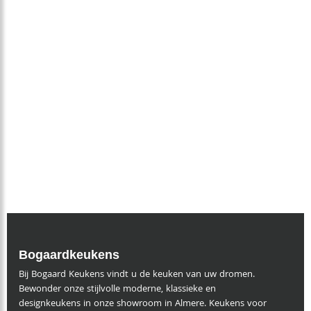
Zaterdag:
10:00 – 16:00 uur
Zondag:
Gesloten
Bogaardkeukens
Bij Bogaard Keukens vindt u de keuken van uw dromen.
Bewonder onze stijlvolle moderne, klassieke en
designkeukens in onze showroom in Almere. Keukens voor