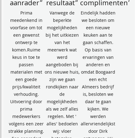
aanrader”
resultaat”
complimenten”
Prima
Vanwege de
Eindelijk hadden
meedenkend in
beperkte
we besloten om
voorfase om tot
mogelijkheden
een nieuwe
een gewenst
bij het uitkiezen
keuken aan te
ontwerp te
van het
gaan schaffen.
komen.Ruime
meerwerk wat
Op basis van
keus in toe te
werd
ervaringen van
passen
aangeboden bij
anderen en
materialen met
ons nieuwe huis,
omdat Boogaard
een goede
zijn we gaan
een echt
prijs/kwaliteit
rondkijken naar
Almeers bedrijf
verhouding.
de
is, besloten we
Uitvoering door
mogelijkheden
daar te gaan
prima
als we zelf alles
kijken. We
medewerkers
regelen. Met '
werden
volgens een zeer
alles' bedoelen
allervriendelijkst
strakke planning.
wij: vloer
door Dirk