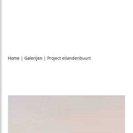
erijen
Project eilandenbuurt
9,6
Home
|
Galerijen
|
Project eilandenbuurt
74
reviews