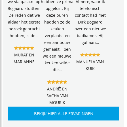
we via qasa.nl op
hebben ze prima
Almere, waar ik
Bogaard stuitten.
opgelost. Bij
telefonisch
De reden dat we
deze buren
contact had met
aldaar het eerste
hadden ze de
Dirk Bogaard
bezoek gebracht
keuken
over een nieuwe
hebben, is de…
verplaatst en
badkamer. Hij
een aanbouw
gaf aan…
gemaakt. Toen
MURAT EN
we een nieuwe
MARIANNE
MANUELA VAN
keuken wilde
KUIK
die…
ANDRÉ EN
SACHA VAN
MOURIK
BEKIJK HIER ALLE ERVARINGEN