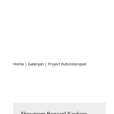
Galerijen
Project Rubinsteinpad
Home
|
Galerijen
|
Project Rubinsteinpad
Showroom Bogaard Keukens