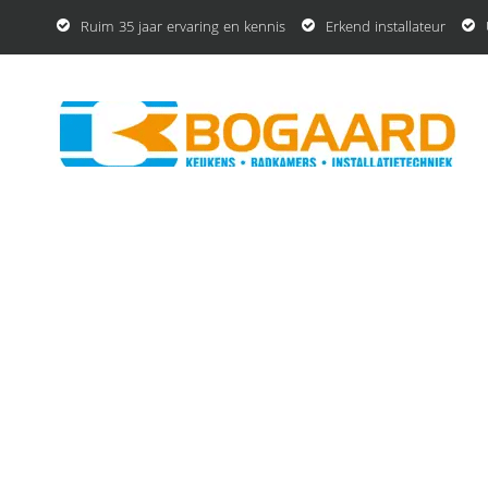
Ruim 35 jaar ervaring en kennis
Erkend installateur