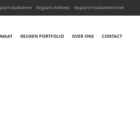
gaard Badkamers
Bogaard Wellness
Bogaard Installatietechniek
 MAAT
KEUKEN PORTFOLIO
OVER ONS
CONTACT