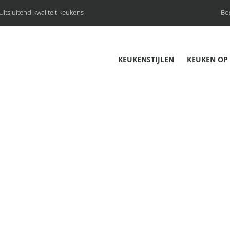
Uitsluitend kwaliteit keukens
Bo
KEUKENSTIJLEN
KEUKEN OP